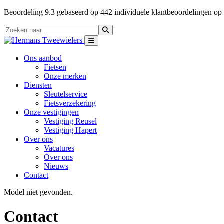
Beoordeling
9.3
gebaseerd op
442
individuele klantbeoordelingen op
Ons aanbod
Fietsen
Onze merken
Diensten
Sleutelservice
Fietsverzekering
Onze vestigingen
Vestiging Reusel
Vestiging Hapert
Over ons
Vacatures
Over ons
Nieuws
Contact
Model niet gevonden.
Contact