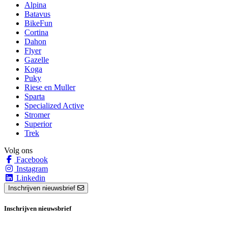
Alpina
Batavus
BikeFun
Cortina
Dahon
Flyer
Gazelle
Koga
Puky
Riese en Muller
Sparta
Specialized Active
Stromer
Superior
Trek
Volg ons
Facebook
Instagram
Linkedin
Inschrijven nieuwsbrief
Inschrijven nieuwsbrief