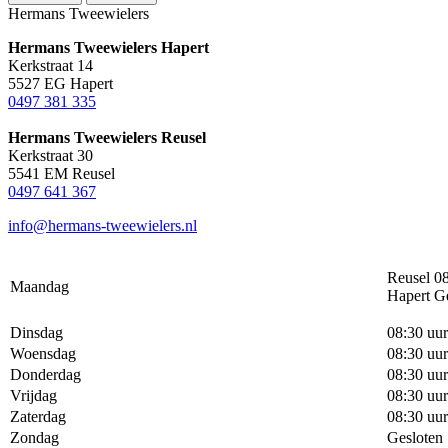
Hermans Tweewielers
Hermans Tweewielers Hapert
Kerkstraat 14
5527 EG Hapert
0497 381 335
Hermans Tweewielers Reusel
Kerkstraat 30
5541 EM Reusel
0497 641 367
info@hermans-tweewielers.nl
Reusel 08
Maandag
Hapert G
Dinsdag
08:30 uur
Woensdag
08:30 uur
Donderdag
08:30 uur
Vrijdag
08:30 uur
Zaterdag
08:30 uur
Zondag
Gesloten