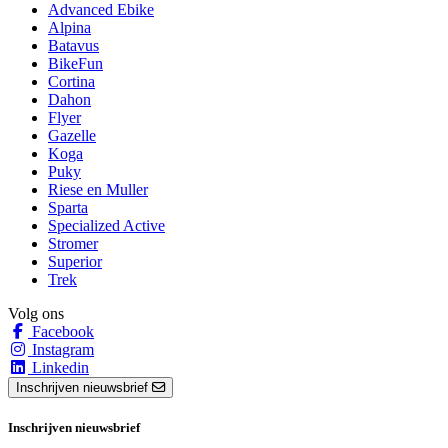
Advanced Ebike
Alpina
Batavus
BikeFun
Cortina
Dahon
Flyer
Gazelle
Koga
Puky
Riese en Muller
Sparta
Specialized Active
Stromer
Superior
Trek
Volg ons
Facebook
Instagram
Linkedin
Inschrijven nieuwsbrief
Inschrijven nieuwsbrief