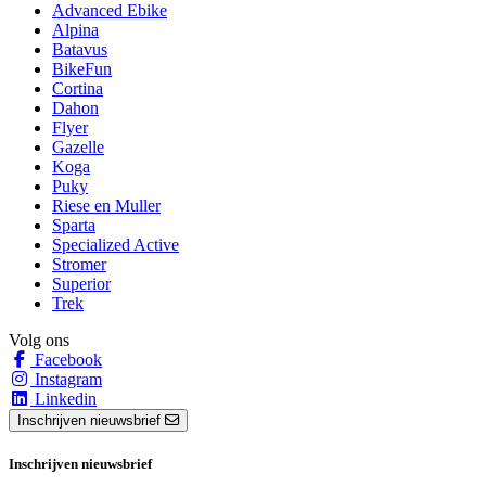
Advanced Ebike
Alpina
Batavus
BikeFun
Cortina
Dahon
Flyer
Gazelle
Koga
Puky
Riese en Muller
Sparta
Specialized Active
Stromer
Superior
Trek
Volg ons
Facebook
Instagram
Linkedin
Inschrijven nieuwsbrief
Inschrijven nieuwsbrief