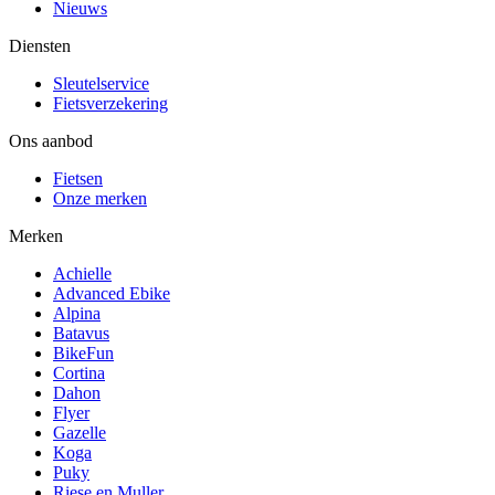
Nieuws
Diensten
Sleutelservice
Fietsverzekering
Ons aanbod
Fietsen
Onze merken
Merken
Achielle
Advanced Ebike
Alpina
Batavus
BikeFun
Cortina
Dahon
Flyer
Gazelle
Koga
Puky
Riese en Muller