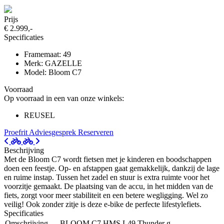
Prijs
€ 2.999,-
Specificaties
Framemaat: 49
Merk: GAZELLE
Model: Bloom C7
Voorraad
Op voorraad in een van onze winkels:
REUSEL
Proefrit
Adviesgesprek
Reserveren
Beschrijving
Met de Bloom C7 wordt fietsen met je kinderen en boodschappen
doen een feestje. Op- en afstappen gaat gemakkelijk, dankzij de lage
en ruime instap. Tussen het zadel en stuur is extra ruimte voor het
voorzitje gemaakt. De plaatsing van de accu, in het midden van de
fiets, zorgt voor meer stabiliteit en een betere wegligging. Wel zo
veilig! Ook zonder zitje is deze e-bike de perfecte lifestylefiets.
Specificaties
Omschrijving
BLOOM C7 HMS L49 Thunder g