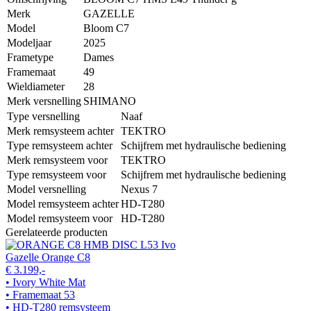
Merk
GAZELLE
Model
Bloom C7
Modeljaar
2025
Frametype
Dames
Framemaat
49
Wieldiameter
28
Merk versnelling
SHIMANO
Type versnelling
Naaf
Merk remsysteem achter
TEKTRO
Type remsysteem achter
Schijfrem met hydraulische bediening
Merk remsysteem voor
TEKTRO
Type remsysteem voor
Schijfrem met hydraulische bediening
Model versnelling
Nexus 7
Model remsysteem achter
HD-T280
Model remsysteem voor
HD-T280
Gerelateerde producten
Gazelle Orange C8
€ 3.199,-
• Ivory White Mat
• Framemaat 53
• HD-T280 remsysteem