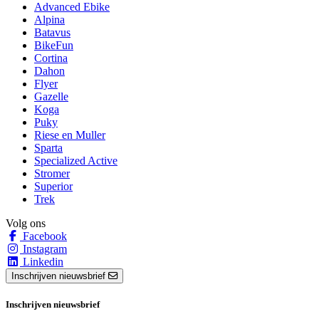
Advanced Ebike
Alpina
Batavus
BikeFun
Cortina
Dahon
Flyer
Gazelle
Koga
Puky
Riese en Muller
Sparta
Specialized Active
Stromer
Superior
Trek
Volg ons
Facebook
Instagram
Linkedin
Inschrijven nieuwsbrief
Inschrijven nieuwsbrief