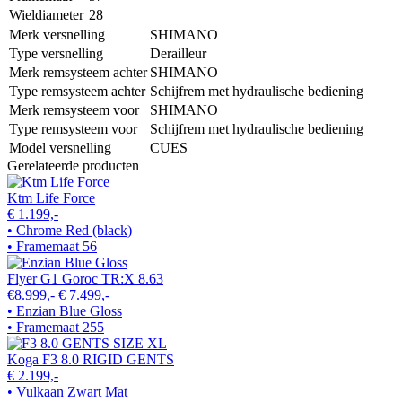
Wieldiameter
28
Merk versnelling
SHIMANO
Type versnelling
Derailleur
Merk remsysteem achter
SHIMANO
Type remsysteem achter
Schijfrem met hydraulische bediening
Merk remsysteem voor
SHIMANO
Type remsysteem voor
Schijfrem met hydraulische bediening
Model versnelling
CUES
Gerelateerde producten
Ktm Life Force
€ 1.199,-
• Chrome Red (black)
• Framemaat 56
Flyer G1 Goroc TR:X 8.63
€8.999,-
€ 7.499,-
• Enzian Blue Gloss
• Framemaat 255
Koga F3 8.0 RIGID GENTS
€ 2.199,-
• Vulkaan Zwart Mat