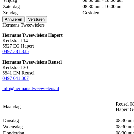
Vrijdag
08:30 uur - 18:00 uur
Zaterdag
08:30 uur - 16:00 uur
Zondag
Gesloten
Annuleren
Versturen
Hermans Tweewielers
Hermans Tweewielers Hapert
Kerkstraat 14
5527 EG Hapert
0497 381 335
Hermans Tweewielers Reusel
Kerkstraat 30
5541 EM Reusel
0497 641 367
info@hermans-tweewielers.nl
Reusel 08
Maandag
Hapert G
Dinsdag
08:30 uur
Woensdag
08:30 uur
Donderdag
08:30 uur