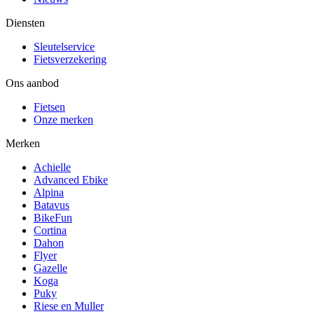
Diensten
Sleutelservice
Fietsverzekering
Ons aanbod
Fietsen
Onze merken
Merken
Achielle
Advanced Ebike
Alpina
Batavus
BikeFun
Cortina
Dahon
Flyer
Gazelle
Koga
Puky
Riese en Muller