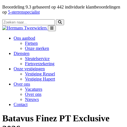
Beoordeling
9.3
gebaseerd op
442
individuele klantbeoordelingen
op
5-sterrenspecialist
Ons aanbod
Fietsen
Onze merken
Diensten
Sleutelservice
Fietsverzekering
Onze vestigingen
Vestiging Reusel
Vestiging Hapert
Over ons
Vacatures
Over ons
Nieuws
Contact
Batavus Finez PT Exclusive