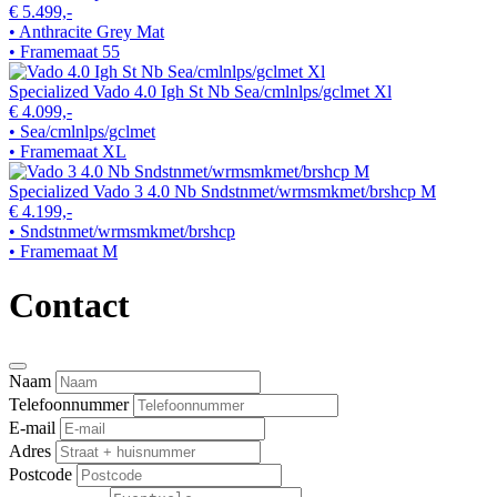
€ 5.499,-
• Anthracite Grey Mat
• Framemaat 55
Specialized Vado 4.0 Igh St Nb Sea/cmlnlps/gclmet Xl
€ 4.099,-
• Sea/cmlnlps/gclmet
• Framemaat XL
Specialized Vado 3 4.0 Nb Sndstnmet/wrmsmkmet/brshcp M
€ 4.199,-
• Sndstnmet/wrmsmkmet/brshcp
• Framemaat M
Contact
Naam
Telefoonnummer
E-mail
Adres
Postcode