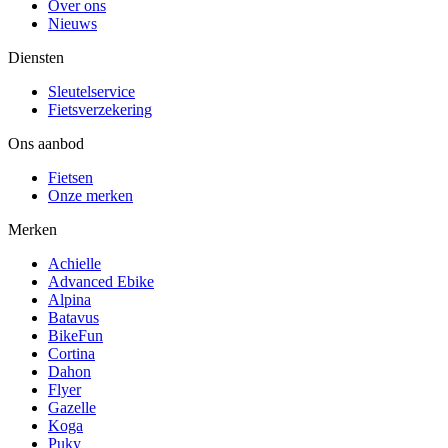
Over ons
Nieuws
Diensten
Sleutelservice
Fietsverzekering
Ons aanbod
Fietsen
Onze merken
Merken
Achielle
Advanced Ebike
Alpina
Batavus
BikeFun
Cortina
Dahon
Flyer
Gazelle
Koga
Puky