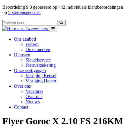
Beoordeling
9.3
gebaseerd op
442
individuele klantbeoordelingen
op
5-sterrenspecialist
Ons aanbod
Fietsen
Onze merken
Diensten
Sleutelservice
Fietsverzekering
Onze vestigingen
Vestiging Reusel
Vestiging Hapert
Over ons
Vacatures
Over ons
Nieuws
Contact
Flyer Goroc X 2.10 FS 216KM