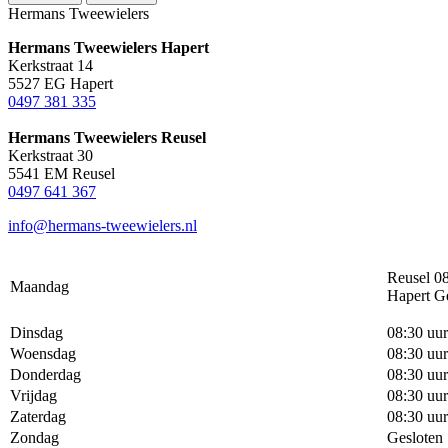
Hermans Tweewielers
Hermans Tweewielers Hapert
Kerkstraat 14
5527 EG Hapert
0497 381 335
Hermans Tweewielers Reusel
Kerkstraat 30
5541 EM Reusel
0497 641 367
info@hermans-tweewielers.nl
Reusel 08
Maandag
Hapert G
Dinsdag
08:30 uur
Woensdag
08:30 uur
Donderdag
08:30 uur
Vrijdag
08:30 uur
Zaterdag
08:30 uur
Zondag
Gesloten