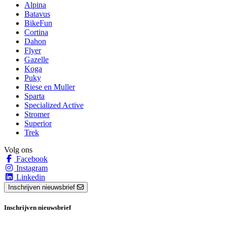
Alpina
Batavus
BikeFun
Cortina
Dahon
Flyer
Gazelle
Koga
Puky
Riese en Muller
Sparta
Specialized Active
Stromer
Superior
Trek
Volg ons
Facebook
Instagram
Linkedin
Inschrijven nieuwsbrief
Inschrijven nieuwsbrief