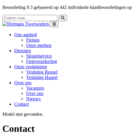
Beoordeling
9.3
gebaseerd op
442
individuele klantbeoordelingen op
Ons aanbod
Fietsen
Onze merken
Diensten
Sleutelservice
Fietsverzekering
Onze vestigingen
Vestiging Reusel
Vestiging Hapert
Over ons
Vacatures
Over ons
Nieuws
Contact
Model niet gevonden.
Contact