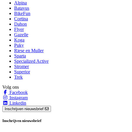
Alpina
Batavus
BikeFun
Cortina
Dahon
Flyer
Gazelle
Koga
Puky
Riese en Muller
Sparta
Specialized Active
Stromer
Superior
Trek
Volg ons
Facebook
Instagram
Linkedin
Inschrijven nieuwsbrief
Inschrijven nieuwsbrief