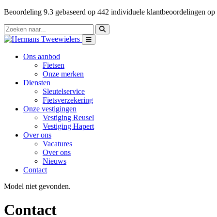
Beoordeling
9.3
gebaseerd op
442
individuele klantbeoordelingen op
Ons aanbod
Fietsen
Onze merken
Diensten
Sleutelservice
Fietsverzekering
Onze vestigingen
Vestiging Reusel
Vestiging Hapert
Over ons
Vacatures
Over ons
Nieuws
Contact
Model niet gevonden.
Contact