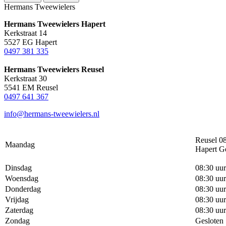
Hermans Tweewielers
Hermans Tweewielers Hapert
Kerkstraat 14
5527 EG Hapert
0497 381 335
Hermans Tweewielers Reusel
Kerkstraat 30
5541 EM Reusel
0497 641 367
info@hermans-tweewielers.nl
Reusel 08
Maandag
Hapert G
Dinsdag
08:30 uur
Woensdag
08:30 uur
Donderdag
08:30 uur
Vrijdag
08:30 uur
Zaterdag
08:30 uur
Zondag
Gesloten