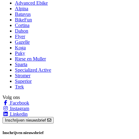
Advanced Ebike
Alpina
Batavus
BikeFun
Cortina
Dahon
Flyer
Gazelle
Koga
Puky
Riese en Muller
Sparta
Specialized Active
Stromer
Superior
Trek
Volg ons
Facebook
Instagram
Linkedin
Inschrijven nieuwsbrief
Inschrijven nieuwsbrief