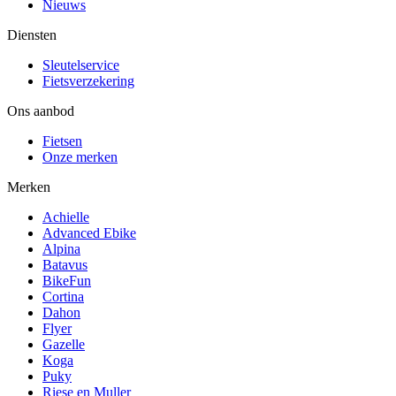
Nieuws
Diensten
Sleutelservice
Fietsverzekering
Ons aanbod
Fietsen
Onze merken
Merken
Achielle
Advanced Ebike
Alpina
Batavus
BikeFun
Cortina
Dahon
Flyer
Gazelle
Koga
Puky
Riese en Muller