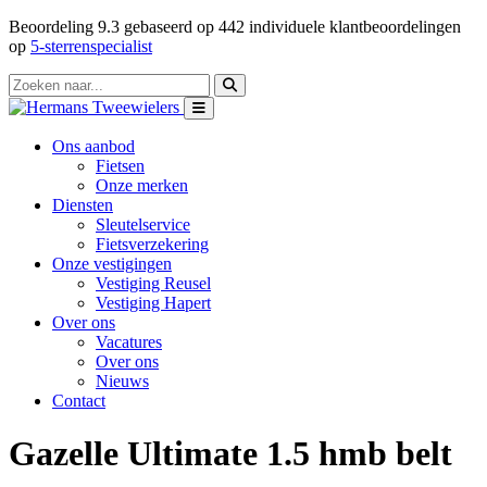
Beoordeling
9.3
gebaseerd op
442
individuele klantbeoordelingen
op
5-sterrenspecialist
Ons aanbod
Fietsen
Onze merken
Diensten
Sleutelservice
Fietsverzekering
Onze vestigingen
Vestiging Reusel
Vestiging Hapert
Over ons
Vacatures
Over ons
Nieuws
Contact
Gazelle Ultimate 1.5 hmb belt