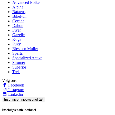
Advanced Ebike
Alpina
Batavus
BikeFun
Cortina
Dahon
Flyer
Gazelle
Koga
Puky
Riese en Muller
Sparta
Specialized Active
Stromer
Superior
Trek
Volg ons
Facebook
Instagram
Linkedin
Inschrijven nieuwsbrief
Inschrijven nieuwsbrief