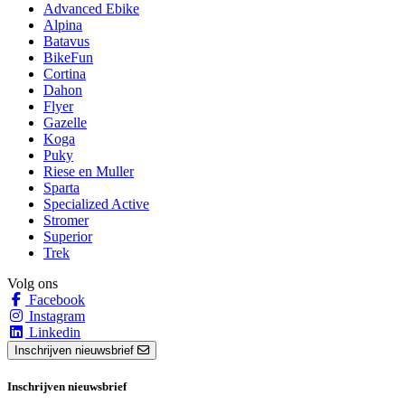
Advanced Ebike
Alpina
Batavus
BikeFun
Cortina
Dahon
Flyer
Gazelle
Koga
Puky
Riese en Muller
Sparta
Specialized Active
Stromer
Superior
Trek
Volg ons
Facebook
Instagram
Linkedin
Inschrijven nieuwsbrief
Inschrijven nieuwsbrief