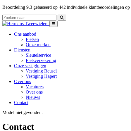
Beoordeling
9.3
gebaseerd op
442
individuele klantbeoordelingen op
Ons aanbod
Fietsen
Onze merken
Diensten
Sleutelservice
Fietsverzekering
Onze vestigingen
Vestiging Reusel
Vestiging Hapert
Over ons
Vacatures
Over ons
Nieuws
Contact
Model niet gevonden.
Contact