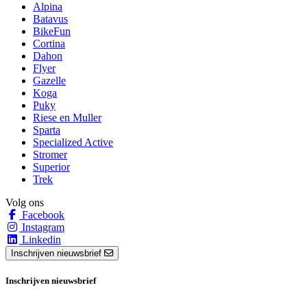
Alpina
Batavus
BikeFun
Cortina
Dahon
Flyer
Gazelle
Koga
Puky
Riese en Muller
Sparta
Specialized Active
Stromer
Superior
Trek
Volg ons
Facebook
Instagram
Linkedin
Inschrijven nieuwsbrief
Inschrijven nieuwsbrief