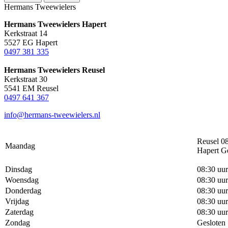
Hermans Tweewielers
Hermans Tweewielers Hapert
Kerkstraat 14
5527 EG Hapert
0497 381 335
Hermans Tweewielers Reusel
Kerkstraat 30
5541 EM Reusel
0497 641 367
info@hermans-tweewielers.nl
Reusel 08
Maandag
Hapert G
Dinsdag
08:30 uur
Woensdag
08:30 uur
Donderdag
08:30 uur
Vrijdag
08:30 uur
Zaterdag
08:30 uur
Zondag
Gesloten