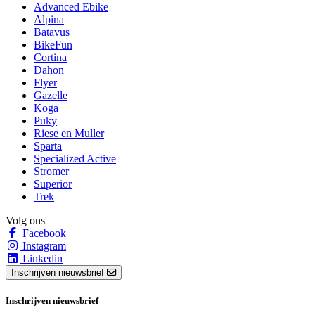
Advanced Ebike
Alpina
Batavus
BikeFun
Cortina
Dahon
Flyer
Gazelle
Koga
Puky
Riese en Muller
Sparta
Specialized Active
Stromer
Superior
Trek
Volg ons
Facebook
Instagram
Linkedin
Inschrijven nieuwsbrief
Inschrijven nieuwsbrief