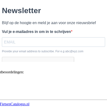
ntbeoordelingen:
FietsenCatalogus.nl