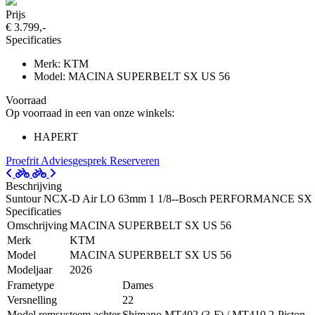
Prijs
€ 3.799,-
Specificaties
Merk: KTM
Model: MACINA SUPERBELT SX US 56
Voorraad
Op voorraad in een van onze winkels:
HAPERT
Proefrit
Adviesgesprek
Reserveren
Beschrijving
Suntour NCX-D Air LO 63mm 1 1/8--Bosch PERFORMANCE S
Specificaties
Omschrijving
MACINA SUPERBELT SX US 56
Merk
KTM
Model
MACINA SUPERBELT SX US 56
Modeljaar
2026
Frametype
Dames
Versnelling
22
Model remsysteem achter
Shimano MT402 (3-F) / MT410 2-Piston