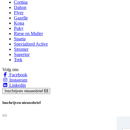
Cortina
Dahon
Flyer
Gazelle
Koga
Puky
Riese en Muller
Sparta
Specialized Active
Stromer
Superior
Trek
Volg ons
Facebook
Instagram
Linkedin
Inschrijven nieuwsbrief
Inschrijven nieuwsbrief