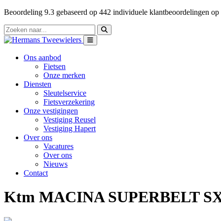
Beoordeling
9.3
gebaseerd op
442
individuele klantbeoordelingen op
Ons aanbod
Fietsen
Onze merken
Diensten
Sleutelservice
Fietsverzekering
Onze vestigingen
Vestiging Reusel
Vestiging Hapert
Over ons
Vacatures
Over ons
Nieuws
Contact
Ktm MACINA SUPERBELT SX