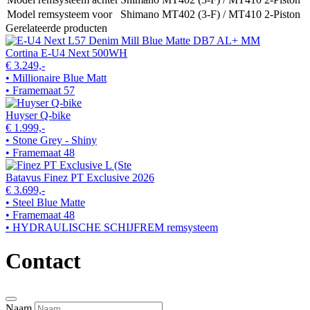
Model remsysteem voor
Shimano MT402 (3-F) / MT410 2-Piston
Gerelateerde producten
Cortina E-U4 Next 500WH
€ 3.249,-
• Millionaire Blue Matt
• Framemaat 57
Huyser Q-bike
€ 1.999,-
• Stone Grey - Shiny
• Framemaat 48
Batavus Finez PT Exclusive 2026
€ 3.699,-
• Steel Blue Matte
• Framemaat 48
• HYDRAULISCHE SCHIJFREM remsysteem
Contact
Naam