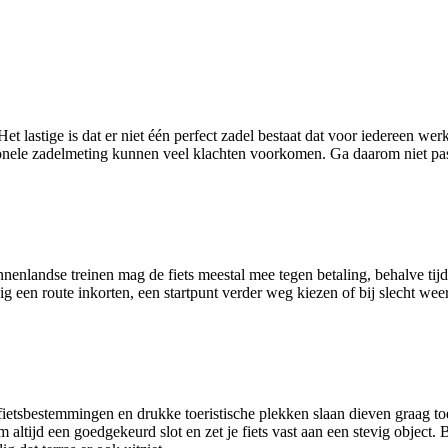
Het lastige is dat er niet één perfect zadel bestaat dat voor iedereen wer
sionele zadelmeting kunnen veel klachten voorkomen. Ga daarom niet pas
nnenlandse treinen mag de fiets meestal mee tegen betaling, behalve tijd
 een route inkorten, een startpunt verder weg kiezen of bij slecht weer 
re fietsbestemmingen en drukke toeristische plekken slaan dieven graag
altijd een goedgekeurd slot en zet je fiets vast aan een stevig object. 