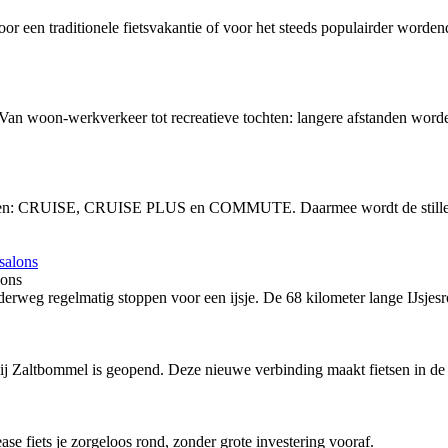
or een traditionele fietsvakantie of voor het steeds populairder word
 Van woon-werkverkeer tot recreatieve tochten: langere afstanden word
vingen: CRUISE, CRUISE PLUS en COMMUTE. Daarmee wordt de stille, 
lons
rweg regelmatig stoppen voor een ijsje. De 68 kilometer lange IJsjesro
bij Zaltbommel is geopend. Deze nieuwe verbinding maakt fietsen in de 
ease fiets je zorgeloos rond, zonder grote investering vooraf.