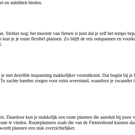
 en stabiliteit bieden.
an. Sterker nog: het mooiste van fietsen is juist dat je zelf het tempo b
n je je route flexibel plannen. Zo blijft de reis ontspannen en voorko
.
als je met dezelfde inspanning makkelijker vooruitkomt. Dat begint bij j
. Te zachte banden zorgen voor extra weerstand, waardoor je zwaarder 
. Daardoor kun je makkelijk een route plannen die aansluit bij jouw we
e route te vinden. Routeplanners zoals die van de Fietsersbond kunnen d
ordt plannen een stuk overzichtelijker.