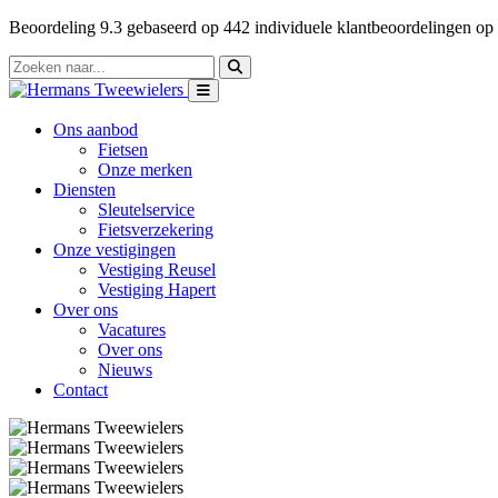
Beoordeling
9.3
gebaseerd op
442
individuele klantbeoordelingen op
Ons aanbod
Fietsen
Onze merken
Diensten
Sleutelservice
Fietsverzekering
Onze vestigingen
Vestiging Reusel
Vestiging Hapert
Over ons
Vacatures
Over ons
Nieuws
Contact