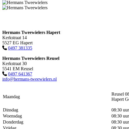
Hermans Tweewielers Hapert
Kerkstraat 14
5527 EG Hapert
0497 381335
Hermans Tweewielers Reusel
Kerkstraat 30
5541 EM Reusel
0497 641367
info@hermans-tweewielers.nl
Reusel 08
Maandag
Hapert G
Dinsdag
08:30 uur
Woensdag
08:30 uur
Donderdag
08:30 uur
Vrijdag
08:30 uur