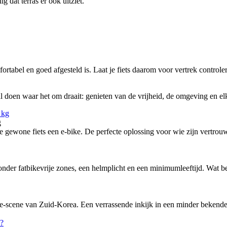
g dat terras er ook uitziet.
ortabel en goed afgesteld is. Laat je fiets daarom voor vertrek controle
 doen waar het om draait: genieten van de vrijheid, de omgeving en elke
g
ewone fiets een e-bike. De perfecte oplossing voor wie zijn vertrouw
nder fatbikevrije zones, een helmplicht en een minimumleeftijd. Wat bete
-scene van Zuid-Korea. Een verrassende inkijk in een minder bekende f