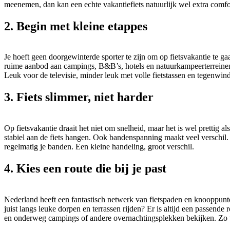
meenemen, dan kan een echte vakantiefiets natuurlijk wel extra comfort
2. Begin met kleine etappes
Je hoeft geen doorgewinterde sporter te zijn om op fietsvakantie te ga
ruime aanbod aan campings, B&B’s, hotels en natuurkampeerterreinen ku
Leuk voor de televisie, minder leuk met volle fietstassen en tegenwind
3. Fiets slimmer, niet harder
Op fietsvakantie draait het niet om snelheid, maar het is wel prettig 
stabiel aan de fiets hangen. Ook bandenspanning maakt veel verschil
regelmatig je banden. Een kleine handeling, groot verschil.
4. Kies een route die bij je past
Nederland heeft een fantastisch netwerk van fietspaden en knooppunten
juist langs leuke dorpen en terrassen rijden? Er is altijd een passend
en onderweg campings of andere overnachtingsplekken bekijken. Zo w