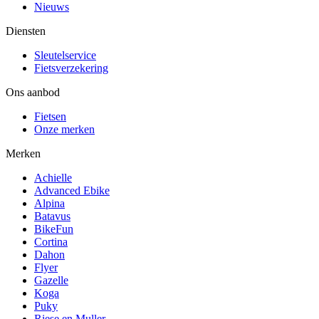
Nieuws
Diensten
Sleutelservice
Fietsverzekering
Ons aanbod
Fietsen
Onze merken
Merken
Achielle
Advanced Ebike
Alpina
Batavus
BikeFun
Cortina
Dahon
Flyer
Gazelle
Koga
Puky
Riese en Muller