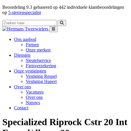
Beoordeling
9.3
gebaseerd op
442
individuele klantbeoordelingen
op
5-sterrenspecialist
Ons aanbod
Fietsen
Onze merken
Diensten
Sleutelservice
Fietsverzekering
Onze vestigingen
Vestiging Reusel
Vestiging Hapert
Over ons
Vacatures
Over ons
Nieuws
Contact
Specialized Riprock Cstr 20 Int