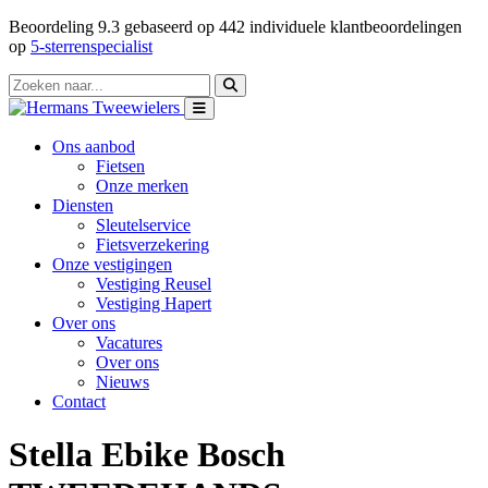
Beoordeling
9.3
gebaseerd op
442
individuele klantbeoordelingen
op
5-sterrenspecialist
Ons aanbod
Fietsen
Onze merken
Diensten
Sleutelservice
Fietsverzekering
Onze vestigingen
Vestiging Reusel
Vestiging Hapert
Over ons
Vacatures
Over ons
Nieuws
Contact
Stella Ebike Bosch