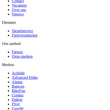
Contact
Vacatures
Over ons
Nieuws
Diensten
Sleutelservice
Fietsverzekering
Ons aanbod
Fietsen
Onze merken
Merken
Achielle
Advanced Ebike
Alpina
Batavus
BikeFun
Cortina
Dahon
Flyer
Gazelle