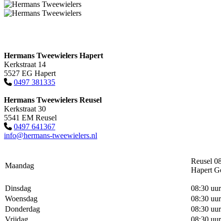
Hermans Tweewielers Hapert
Kerkstraat 14
5527 EG Hapert
0497 381335
Hermans Tweewielers Reusel
Kerkstraat 30
5541 EM Reusel
0497 641367
info@hermans-tweewielers.nl
Reusel 08
Maandag
Hapert G
Dinsdag
08:30 uur
Woensdag
08:30 uur
Donderdag
08:30 uur
Vrijdag
08:30 uur