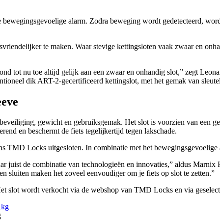
 bewegingsgevoelige alarm. Zodra beweging wordt gedetecteerd, word
ksvriendelijker te maken. Waar stevige kettingsloten vaak zwaar en onh
, stond tot nu toe altijd gelijk aan een zwaar en onhandig slot,” zegt
tioneel dik ART-2-gecertificeerd kettingslot, met het gemak van sleut
eeve
beveiliging, gewicht en gebruiksgemak. Het slot is voorzien van een 
end en beschermt de fiets tegelijkertijd tegen lakschade.
ens TMD Locks uitgesloten. In combinatie met het bewegingsgevoelige a
ar juist de combinatie van technologieën en innovaties,” aldus Marn
n sluiten maken het zoveel eenvoudiger om je fiets op slot te zetten.”
 Het slot wordt verkocht via de webshop van TMD Locks en via geselect
g