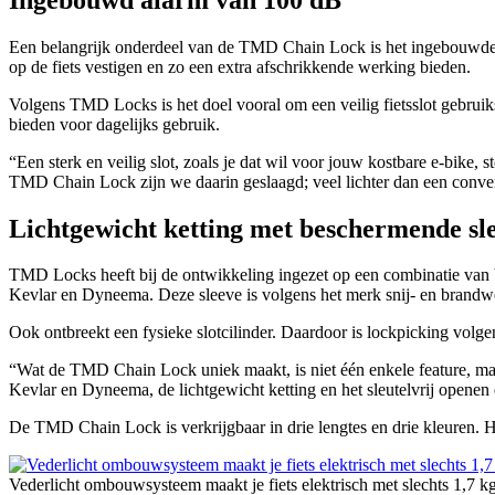
Een belangrijk onderdeel van de TMD Chain Lock is het ingebouwde
op de fiets vestigen en zo een extra afschrikkende werking bieden.
Volgens TMD Locks is het doel vooral om een veilig fietsslot gebrui
bieden voor dagelijks gebruik.
“Een sterk en veilig slot, zoals je dat wil voor jouw kostbare e-bike
TMD Chain Lock zijn we daarin geslaagd; veel lichter dan een conven
Lichtgewicht ketting met beschermende sl
TMD Locks heeft bij de ontwikkeling ingezet op een combinatie van 
Kevlar en Dyneema. Deze sleeve is volgens het merk snij- en brandwer
Ook ontbreekt een fysieke slotcilinder. Daardoor is lockpicking volg
“Wat de TMD Chain Lock uniek maakt, is niet één enkele feature, ma
Kevlar en Dyneema, de lichtgewicht ketting en het sleutelvrij openen e
De TMD Chain Lock is verkrijgbaar in drie lengtes en drie kleuren.
Vederlicht ombouwsysteem maakt je fiets elektrisch met slechts 1,7 k