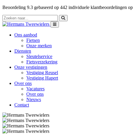
Beoordeling
9.3
gebaseerd op
442
individuele klantbeoordelingen op
Ons aanbod
Fietsen
Onze merken
Diensten
Sleutelservice
Fietsverzekering
Onze vestigingen
Vestiging Reusel
Vestiging Hapert
Over ons
Vacatures
Over ons
Nieuws
Contact