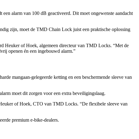
t een alarm van 100 dB geactiveerd. Dit moet ongewenste aandacht
andig zijn, moet de TMD Chain Lock juist een praktische oplossing
 Leonard Heuker of Hoek, algemeen directeur van TMD Locks. “Met de
elvrij openen én een ingebouwd alarm.”
geharde mangaan-gelegeerde ketting en een beschermende sleeve van
larm moet dit zorgen voor een extra beveiligingslaag.
ix Heuker of Hoek, CTO van TMD Locks. “De flexibele sleeve van
eerde premium e-bike-dealers.