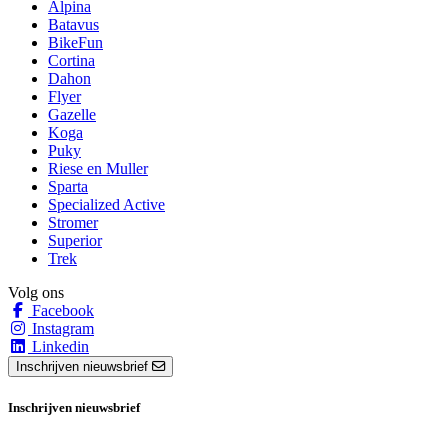
Alpina
Batavus
BikeFun
Cortina
Dahon
Flyer
Gazelle
Koga
Puky
Riese en Muller
Sparta
Specialized Active
Stromer
Superior
Trek
Volg ons
Facebook
Instagram
Linkedin
Inschrijven nieuwsbrief
Inschrijven nieuwsbrief