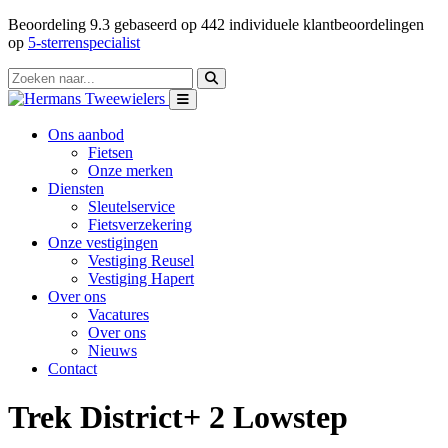
Beoordeling
9.3
gebaseerd op
442
individuele klantbeoordelingen
op
5-sterrenspecialist
Ons aanbod
Fietsen
Onze merken
Diensten
Sleutelservice
Fietsverzekering
Onze vestigingen
Vestiging Reusel
Vestiging Hapert
Over ons
Vacatures
Over ons
Nieuws
Contact
Trek District+ 2 Lowstep