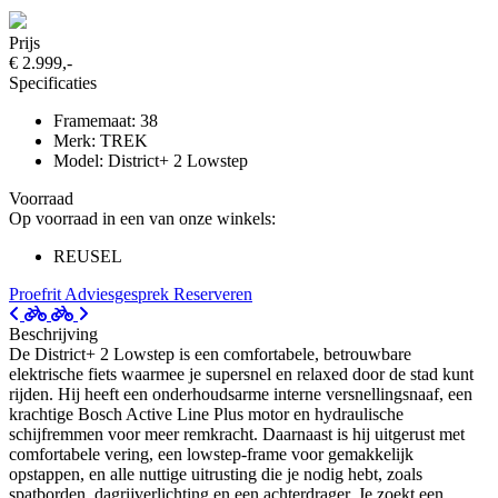
Prijs
€ 2.999,-
Specificaties
Framemaat: 38
Merk: TREK
Model: District+ 2 Lowstep
Voorraad
Op voorraad in een van onze winkels:
REUSEL
Proefrit
Adviesgesprek
Reserveren
Beschrijving
De District+ 2 Lowstep is een comfortabele, betrouwbare
elektrische fiets waarmee je supersnel en relaxed door de stad kunt
rijden. Hij heeft een onderhoudsarme interne versnellingsnaaf, een
krachtige Bosch Active Line Plus motor en hydraulische
schijfremmen voor meer remkracht. Daarnaast is hij uitgerust met
comfortabele vering, een lowstep-frame voor gemakkelijk
opstappen, en alle nuttige uitrusting die je nodig hebt, zoals
spatborden, dagrijverlichting en een achterdrager. Je zoekt een