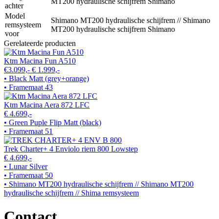
MT200 hydraulische schijfrem Shimano
achter
Model
Shimano MT200 hydraulische schijfrem // Shimano
remsysteem
MT200 hydraulische schijfrem Shimano
voor
Gerelateerde producten
Ktm Macina Fun A510
€3.099,-
€ 1.999,-
• Black Matt (grey+orange)
• Framemaat 43
Ktm Macina Aera 872 LFC
€ 4.699,-
• Green Puple Flip Matt (black)
• Framemaat 51
Trek Charter+ 4 Enviolo riem 800 Lowstep
€ 4.699,-
• Lunar Silver
• Framemaat 50
• Shimano MT200 hydraulische schijfrem // Shimano MT200
hydraulische schijfrem // Shima remsysteem
Contact