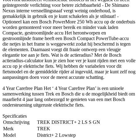
geïntegreerde verlichting voor betere zichtbaarheid - De Shimano
Nexus interne versnellingsnaaf vergt weinig onderhoud, is
gemakkelijk in gebruik en je kunt schakelen als je stilstaat! -
Optioneel kan een Bosch PowerMore 250 Wh accu op de onderbuis
worden gemonteerd voor meer bereik en minder vaak laden
Compacte, gestroomlijnde accu Het herontworpen en
gestroomlijnde frame heeft een Bosch Compact PowerTube-accu
die netjes in het frame is weggewerkt zodat hij beschermd is tegen
de elementen. Daarnaast voegt dit fraaie ontwerp een vleugje
elegantie toe aan je fiets. Wat is de actieradius? Met de Bosch
actieradius-calculator kun je zien hoe ver je kunt rijden met een volle
accu op je elektrische fiets. Wij hebben de variabelen voor dit
fietsmodel en de gemiddelde rijder al ingevuld, maar je kunt zelf nog
aanpassingen doen voor de meest accurate schatting.
4 Year Carefree Plan Het ‘ 4 Year Carefree Plan’ is een unioele
samenwerking tussen Trek en Bosch die u de mogelijkheid biedt om
maarliefst 4 jaar lang onbezorgd te genieten van een met Bosch
ondersteuening uitgeruste elektrische fiets.
Specificaties
Omschrijving
TREK DISTRICT+ 2 LS S GN
Merk
TREK
Model
District+ 2 Lowstep