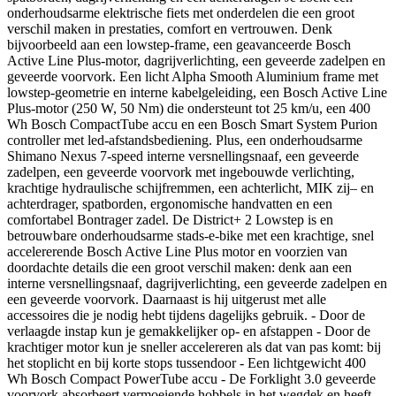
onderhoudsarme elektrische fiets met onderdelen die een groot
verschil maken in prestaties, comfort en vertrouwen. Denk
bijvoorbeeld aan een lowstep-frame, een geavanceerde Bosch
Active Line Plus-motor, dagrijverlichting, een geveerde zadelpen en
geveerde voorvork. Een licht Alpha Smooth Aluminium frame met
lowstep-geometrie en interne kabelgeleiding, een Bosch Active Line
Plus-motor (250 W, 50 Nm) die ondersteunt tot 25 km/u, een 400
Wh Bosch CompactTube accu en een Bosch Smart System Purion
controller met led-afstandsbediening. Plus, een onderhoudsarme
Shimano Nexus 7-speed interne versnellingsnaaf, een geveerde
zadelpen, een geveerde voorvork met ingebouwde verlichting,
krachtige hydraulische schijfremmen, een achterlicht, MIK zij– en
achterdrager, spatborden, ergonomische handvatten en een
comfortabel Bontrager zadel. De District+ 2 Lowstep is en
betrouwbare onderhoudsarme stads-e-bike met een krachtige, snel
accelererende Bosch Active Line Plus motor en voorzien van
doordachte details die een groot verschil maken: denk aan een
interne versnellingsnaaf, dagrijverlichting, een geveerde zadelpen en
een geveerde voorvork. Daarnaast is hij uitgerust met alle
accessoires die je nodig hebt tijdens dagelijks gebruik. - Door de
verlaagde instap kun je gemakkelijker op- en afstappen - Door de
krachtiger motor kun je sneller accelereren als dat van pas komt: bij
het stoplicht en bij korte stops tussendoor - Een lichtgewicht 400
Wh Bosch Compact PowerTube accu - De Forklight 3.0 geveerde
voorvork absorbeert vermoeiende hobbels in het wegdek en heeft