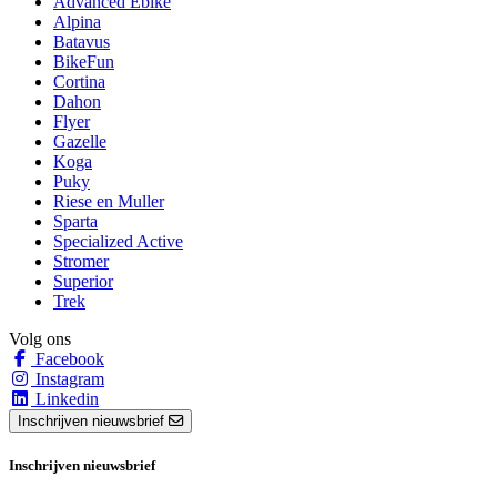
Advanced Ebike
Alpina
Batavus
BikeFun
Cortina
Dahon
Flyer
Gazelle
Koga
Puky
Riese en Muller
Sparta
Specialized Active
Stromer
Superior
Trek
Volg ons
Facebook
Instagram
Linkedin
Inschrijven nieuwsbrief
Inschrijven nieuwsbrief