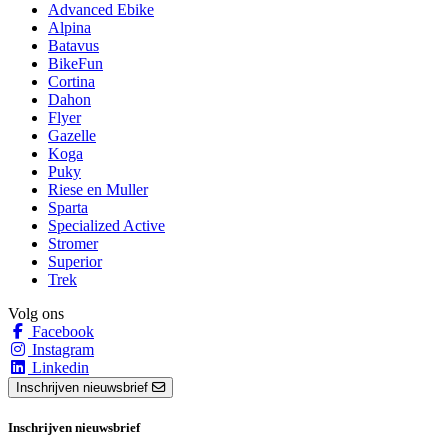
Advanced Ebike
Alpina
Batavus
BikeFun
Cortina
Dahon
Flyer
Gazelle
Koga
Puky
Riese en Muller
Sparta
Specialized Active
Stromer
Superior
Trek
Volg ons
Facebook
Instagram
Linkedin
Inschrijven nieuwsbrief
Inschrijven nieuwsbrief