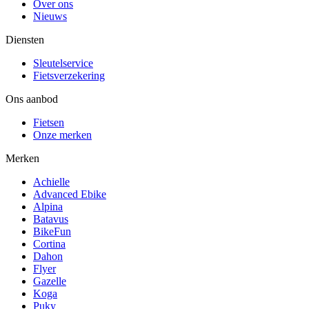
Over ons
Nieuws
Diensten
Sleutelservice
Fietsverzekering
Ons aanbod
Fietsen
Onze merken
Merken
Achielle
Advanced Ebike
Alpina
Batavus
BikeFun
Cortina
Dahon
Flyer
Gazelle
Koga
Puky