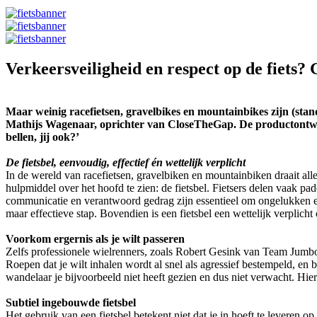
Verkeersveiligheid en respect op de fiets? G
Maar weinig racefietsen, gravelbikes en mountainbikes zijn (stand
Mathijs Wagenaar, oprichter van CloseTheGap. De productontwikk
bellen, jij ook?’
De fietsbel, eenvoudig, effectief én wettelijk verplicht
In de wereld van racefietsen, gravelbiken en mountainbiken draait all
hulpmiddel over het hoofd te zien: de fietsbel. Fietsers delen vaak p
communicatie en verantwoord gedrag zijn essentieel om ongelukken e
maar effectieve stap. Bovendien is een fietsbel een wettelijk verplicht 
Voorkom ergernis als je wilt passeren
Zelfs professionele wielrenners, zoals Robert Gesink van Team Jumbo-V
Roepen dat je wilt inhalen wordt al snel als agressief bestempeld, en 
wandelaar je bijvoorbeeld niet heeft gezien en dus niet verwacht. Hie
Subtiel ingebouwde fietsbel
Het gebruik van een fietsbel betekent niet dat je in hoeft te leveren