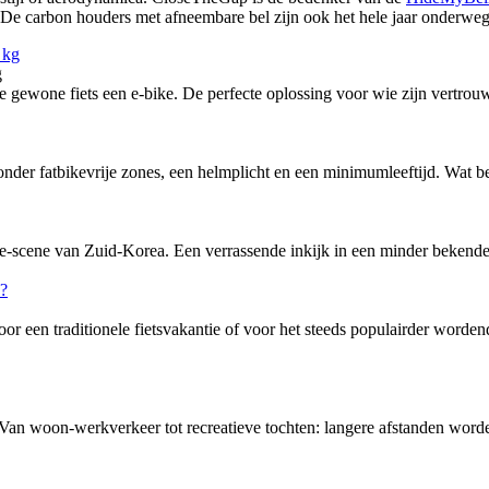
eg. De carbon houders met afneembare bel zijn ook het hele jaar onder
g
ewone fiets een e-bike. De perfecte oplossing voor wie zijn vertrouw
nder fatbikevrije zones, een helmplicht en een minimumleeftijd. Wat bete
-scene van Zuid-Korea. Een verrassende inkijk in een minder bekende f
or een traditionele fietsvakantie of voor het steeds populairder word
 Van woon-werkverkeer tot recreatieve tochten: langere afstanden word