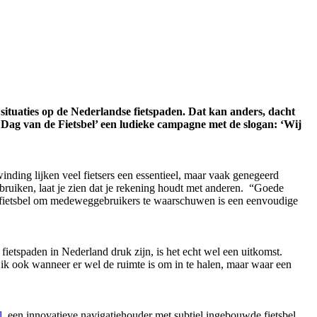
 situaties op de Nederlandse fietspaden. Dat kan anders, dacht
Dag van de Fietsbel’ een ludieke campagne met de slogan: ‘Wij
inding lijken veel fietsers een essentieel, maar vaak genegeerd
ebruiken, laat je zien dat je rekening houdt met anderen. “Goede
n fietsbel om medeweggebruikers te waarschuwen is een eenvoudige
ietspaden in Nederland druk zijn, is het echt wel een uitkomst.
w ik ook wanneer er wel de ruimte is om in te halen, maar waar een
l
, een innovatieve navigatiehouder met subtiel ingebouwde fietsbel.