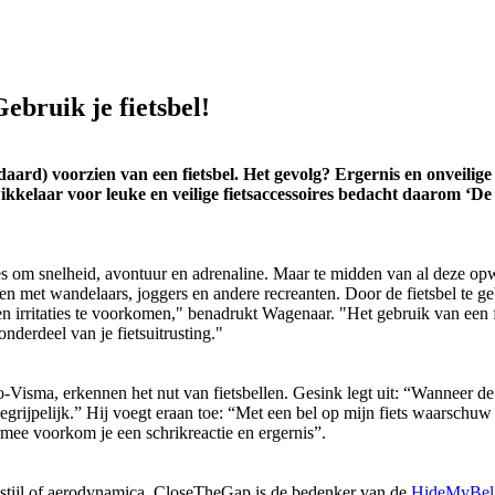
ebruik je fietsbel!
aard) voorzien van een fietsbel. Het gevolg? Ergernis en onveilige
elaar voor leuke en veilige fietsaccessoires bedacht daarom ‘De 
es om snelheid, avontuur en adrenaline. Maar te midden van al deze opw
aden met wandelaars, joggers en andere recreanten. Door de fietsbel te g
n irritaties te voorkomen," benadrukt Wagenaar. "Het gebruik van ee
onderdeel van je fietsuitrusting."
isma, erkennen het nut van fietsbellen. Gesink legt uit: “Wanneer de f
begrijpelijk.” Hij voegt eraan toe: “Met een bel op mijn fiets waarschu
rmee voorkom je een schrikreactie en ergernis”.
 op stijl of aerodynamica. CloseTheGap is de bedenker van de
HideMyBel