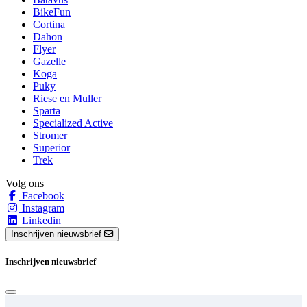
BikeFun
Cortina
Dahon
Flyer
Gazelle
Koga
Puky
Riese en Muller
Sparta
Specialized Active
Stromer
Superior
Trek
Volg ons
Facebook
Instagram
Linkedin
Inschrijven nieuwsbrief
Inschrijven nieuwsbrief