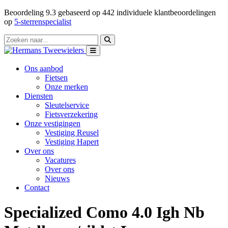
Beoordeling
9.3
gebaseerd op
442
individuele klantbeoordelingen
op
5-sterrenspecialist
Ons aanbod
Fietsen
Onze merken
Diensten
Sleutelservice
Fietsverzekering
Onze vestigingen
Vestiging Reusel
Vestiging Hapert
Over ons
Vacatures
Over ons
Nieuws
Contact
Specialized Como 4.0 Igh Nb