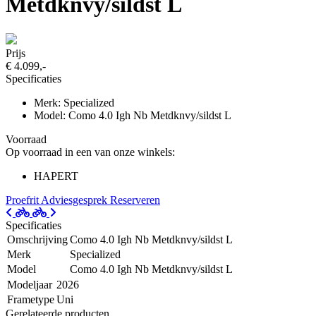
Metdknvy/sildst L
Prijs
€ 4.099,-
Specificaties
Merk: Specialized
Model: Como 4.0 Igh Nb Metdknvy/sildst L
Voorraad
Op voorraad in een van onze winkels:
HAPERT
Proefrit
Adviesgesprek
Reserveren
Specificaties
Omschrijving
Como 4.0 Igh Nb Metdknvy/sildst L
Merk
Specialized
Model
Como 4.0 Igh Nb Metdknvy/sildst L
Modeljaar
2026
Frametype
Uni
Gerelateerde producten