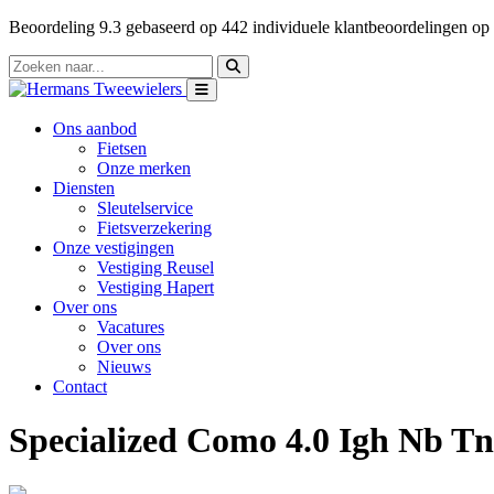
Beoordeling
9.3
gebaseerd op
442
individuele klantbeoordelingen op
Ons aanbod
Fietsen
Onze merken
Diensten
Sleutelservice
Fietsverzekering
Onze vestigingen
Vestiging Reusel
Vestiging Hapert
Over ons
Vacatures
Over ons
Nieuws
Contact
Specialized Como 4.0 Igh Nb Tn