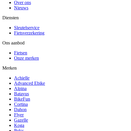
Over ons
Nieuws
Diensten
Sleutelservice
Fietsverzekering
Ons aanbod
Fietsen
Onze merken
Merken
Achielle
Advanced Ebike
Alpina
Batavus
BikeFun
Cortina
Dahon
Flyer
Gazelle
Koga
Puky