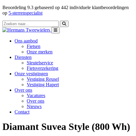
Beoordeling
9.3
gebaseerd op
442
individuele klantbeoordelingen
op
5-sterrenspecialist
Ons aanbod
Fietsen
Onze merken
Diensten
Sleutelservice
Fietsverzekering
Onze vestigingen
Vestiging Reusel
Vestiging Hapert
Over ons
Vacatures
Over ons
Nieuws
Contact
Diamant Suvea Style (800 Wh)