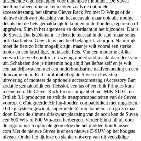
uitstekende eigenschappen voor dagelijkse mobiliteit. De Suvea
heeft niet alleen unieke kenmerken zoals de optionele
accessoirestang, het slimme Clever Rack Pro met D-Wings of de
nieuwe driekwart plaatsing van het accuvak, maar ook alle nodige
details om de fiets gemakkelijk te kunnen onderhouden, repareren of
upgraden. Slim in het algemeen en doordacht in het bijzonder: Dat is
de Suvea. Dat is Diamant. Je fietst je meestal in de stad, maar soms
ook daarbuiten. Gewicht is niet heel belangrijk voor jou. Natuurlijk
moet de fiets zo licht mogelijk zijn, maar je wilt vooral een sterke
motor en een krachtige, praktische fiets. Van een moderne e-bike
verwacht je veel comfort, en weinig onderhoud maakt daar deel van
uit. Schakelen doe je niettemin nog altijd het liefste zelf en je wilt
een aandrijfsysteem met een onderhoudsarme naafversnelling en een
duurzame riem. Rijd comfortabel op de Suvea in low-step-
uitvoering of monteer de optionele accessoirestang (Accessory Bar)
zodat je gemakkelijk een fietsslot, een tas of een blik Pringles kunt
meenemen. De Clever Rack Pro is compatibel met MIK SIDE- en
Ortlieb 3.1-producten en stelt de transportcapaciteiten van de Suvea
voorop. Geïntegreerde AirTag-houder, compatibiliteit met ringsloten,
160 kg systeemgewicht, superbrede 65 mm banden... en ga zo maar
door. Door de slimme driekwart-plaatsing van de accu kan de Suvea
een 600 Wh- of 800 Wh-accu herbergen. Verder blinkt hij uit door
de ergonomisch optimale geometrie die het midden houdt tussen
com Met de nieuwe Suvea is er een nieuwe E-SUV op het hoogste
niveau. Onder het tijdloze en slanke ontwerp van dit veelzijdige