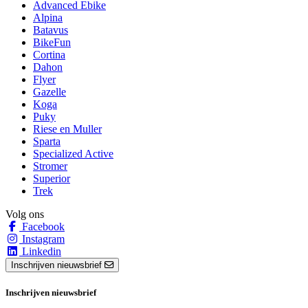
Advanced Ebike
Alpina
Batavus
BikeFun
Cortina
Dahon
Flyer
Gazelle
Koga
Puky
Riese en Muller
Sparta
Specialized Active
Stromer
Superior
Trek
Volg ons
Facebook
Instagram
Linkedin
Inschrijven nieuwsbrief
Inschrijven nieuwsbrief