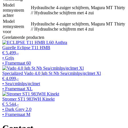
Model
Hydraulische 4-zuiger schijfrem, Magura MT Thirty
remsysteem
// Hydraulische schijfrem met 4 zui
achter
Model
Hydraulische 4-zuiger schijfrem, Magura MT Thirty
remsysteem
// Hydraulische schijfrem met 4 zui
voor
Gerelateerde producten
Gazelle Eclipse T11 HMB
€ 5.499,-
• Grijs
• Framemaat 60
Specialized Vado 4.0 Igh St Nb Sea/cmlnlps/gclmet Xl
€ 4.099,-
• Sea/cmlnlps/gclmet
• Framemaat XL
Stromer ST1 983WH Kinekt
€ 5.544,-
• Dark Grey 2.0
• Framemaat M