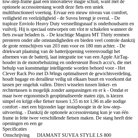
low-step-frame gaat een innovatieve magie schuil, want met de
optionele accessoirestang wordt deze fiets een uniek
multifunctioneel voertuig. Ervaar een nieuw niveau van comfort,
veiligheid en veelzijdigheid - de Suvea brengt je overal. - De
traploze Enviolo Heavy Duty versnellingsnaaf is onderhoudsarm en
vuilvrij. Hij is speciaal ontworpen om vlot te schakelen wanneer de
fiets zwaar beladen is. - De krachtige Magura MT Thirty remmen
presteren onder alle omstandigheden en bieden veel controle dankzij
de grote remschijven van 203 mm voor en 180 mm achter. - De
driekwart plaatsing van de batterijopening vereenvoudigt het
afnemen van de batterij, laat integratie toe van een Apple AirTag-
houder in de motorbehuizing en ondersteunt Bosch accu's, die met
behulp van kunstmatige intelligentie worden behoed voor - Het
Clever Rack Pro met D-Wings optimaliseert de gewichtsverdeling,
houdt bagage en derailleur veilig uit elkaars buurt en voorkomt dat
tassen per ongeluk vallen. Direct wisselen tussen linker- en
rechtertassen is mogelijk zonder aanpassingen en er k - Omdat er
maar twee ergonomisch geoptimaliseerde maten zijn, is kiezen
simpel en krijgt elke fietser tussen 1,55 m tot 1,96 m alle nodige
comfort - met een bijzonder lage instaphoogte in de low-step-
uitvoering. - Dankzij de optionele accessoirestang kun je van één
frame in feite twee verschillende fietsen maken. De stang heeft drie
openingen en een ge
Specificaties
Omschrijving
DIAMANT SUVEA STYLE LS 800