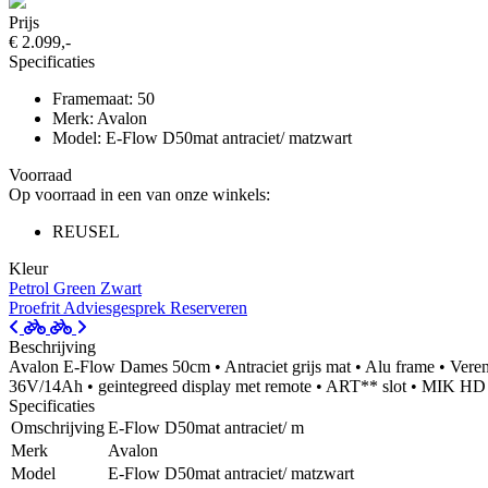
Prijs
€ 2.099,-
Specificaties
Framemaat: 50
Merk: Avalon
Model: E-Flow D50mat antraciet/ matzwart
Voorraad
Op voorraad in een van onze winkels:
REUSEL
Kleur
Petrol Green
Zwart
Proefrit
Adviesgesprek
Reserveren
Beschrijving
Avalon E-Flow Dames 50cm • Antraciet grijs mat • Alu frame • Vere
36V/14Ah • geintegreed display met remote • ART** slot • M
Specificaties
Omschrijving
E-Flow D50mat antraciet/ m
Merk
Avalon
Model
E-Flow D50mat antraciet/ matzwart