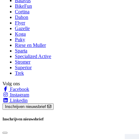
Batavus
BikeFun
Cortina
Dahon
Flyer
Gazelle
Koga
Puky
Riese en Muller
Sparta
Specialized Active
Stromer
Superior
Trek
Volg ons
Facebook
Instagram
Linkedin
Inschrijven nieuwsbrief
Inschrijven nieuwsbrief