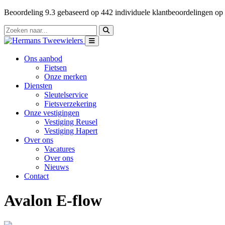
Beoordeling
9.3
gebaseerd op
442
individuele klantbeoordelingen op
Ons aanbod
Fietsen
Onze merken
Diensten
Sleutelservice
Fietsverzekering
Onze vestigingen
Vestiging Reusel
Vestiging Hapert
Over ons
Vacatures
Over ons
Nieuws
Contact
Avalon E-flow