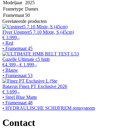
Modeljaar
2025
Frametype
Dames
Framemaat
50
Gerelateerde producten
Flyer Upstreet5 7.10 Mixte, S (45cm)
€ 3.999,-
• Red
• Framemaat 45
Gazelle Ultimate c5 hmb
€4.399,-
€ 1.999,-
• Blauw
• Framemaat 53
Batavus Finez PT Exclusive 2026
€ 3.699,-
• Steel Blue Matte
• Framemaat 48
• HYDRAULISCHE SCHIJFREM remsysteem
Contact