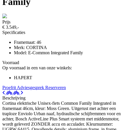
Family
Prijs
€ 3.549,-
Specificaties
Framemaat: 46
Merk: CORTINA
Model: E-Common Integrated Family
Voorraad
Op voorraad in een van onze winkels:
HAPERT
Proefrit
Adviesgesprek
Reserveren
Beschrijving
Cortina elektrische Unisex-fiets Common Family Integrated in
framemaat 46cm, kleur: Moss Green. Uitgerust met achter een
traploze Enviolo Urban naaf, hydraulische schijfremmen voor en
achter, Bosch ActiveLine Plus Smart systeem met middenmotor,
wordt geleverd ZONDER accu en acculader. Kleurnummer:
UGRW 64415. Opvallende details: aluminium frame, in frame