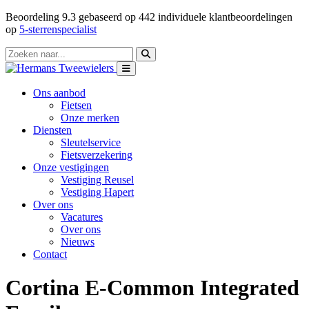
Beoordeling
9.3
gebaseerd op
442
individuele klantbeoordelingen
op
5-sterrenspecialist
Ons aanbod
Fietsen
Onze merken
Diensten
Sleutelservice
Fietsverzekering
Onze vestigingen
Vestiging Reusel
Vestiging Hapert
Over ons
Vacatures
Over ons
Nieuws
Contact
Cortina E-Common Integrated