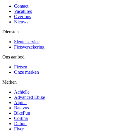
Contact
Vacatures
Over ons
Nieuws
Diensten
Sleutelservice
Fietsverzekering
Ons aanbod
Fietsen
Onze merken
Merken
Achielle
Advanced Ebike
Alpina
Batavus
BikeFun
Cortina
Dahon
Flyer