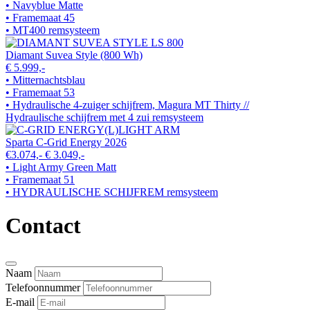
• Navyblue Matte
• Framemaat 45
• MT400 remsysteem
Diamant Suvea Style (800 Wh)
€ 5.999,-
• Mitternachtsblau
• Framemaat 53
• Hydraulische 4-zuiger schijfrem, Magura MT Thirty //
Hydraulische schijfrem met 4 zui remsysteem
Sparta C-Grid Energy 2026
€3.074,-
€ 3.049,-
• Light Army Green Matt
• Framemaat 51
• HYDRAULISCHE SCHIJFREM remsysteem
Contact
Naam
Telefoonnummer
E-mail