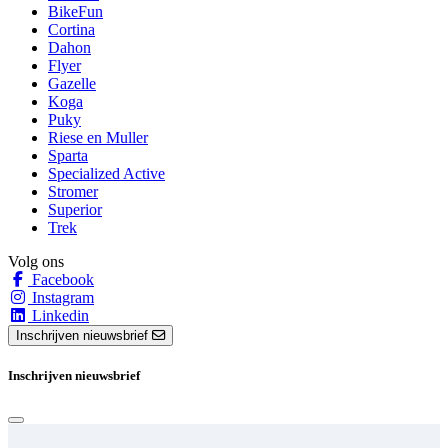
BikeFun
Cortina
Dahon
Flyer
Gazelle
Koga
Puky
Riese en Muller
Sparta
Specialized Active
Stromer
Superior
Trek
Volg ons
Facebook
Instagram
Linkedin
Inschrijven nieuwsbrief
Inschrijven nieuwsbrief