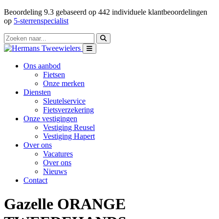
Beoordeling
9.3
gebaseerd op
442
individuele klantbeoordelingen
op
5-sterrenspecialist
Ons aanbod
Fietsen
Onze merken
Diensten
Sleutelservice
Fietsverzekering
Onze vestigingen
Vestiging Reusel
Vestiging Hapert
Over ons
Vacatures
Over ons
Nieuws
Contact
Gazelle ORANGE