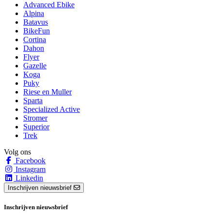
Advanced Ebike
Alpina
Batavus
BikeFun
Cortina
Dahon
Flyer
Gazelle
Koga
Puky
Riese en Muller
Sparta
Specialized Active
Stromer
Superior
Trek
Volg ons
Facebook
Instagram
Linkedin
Inschrijven nieuwsbrief
Inschrijven nieuwsbrief