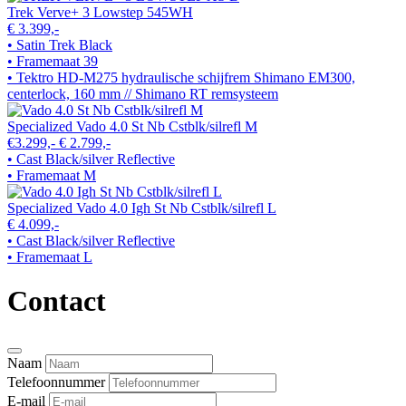
Trek Verve+ 3 Lowstep 545WH
€ 3.399,-
• Satin Trek Black
• Framemaat 39
• Tektro HD-M275 hydraulische schijfrem Shimano EM300,
centerlock, 160 mm // Shimano RT remsysteem
Specialized Vado 4.0 St Nb Cstblk/silrefl M
€3.299,-
€ 2.799,-
• Cast Black/silver Reflective
• Framemaat M
Specialized Vado 4.0 Igh St Nb Cstblk/silrefl L
€ 4.099,-
• Cast Black/silver Reflective
• Framemaat L
Contact
Naam
Telefoonnummer
E-mail