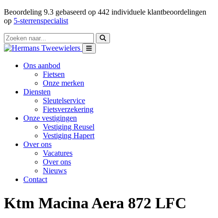
Beoordeling
9.3
gebaseerd op
442
individuele klantbeoordelingen
op
5-sterrenspecialist
Ons aanbod
Fietsen
Onze merken
Diensten
Sleutelservice
Fietsverzekering
Onze vestigingen
Vestiging Reusel
Vestiging Hapert
Over ons
Vacatures
Over ons
Nieuws
Contact
Ktm Macina Aera 872 LFC