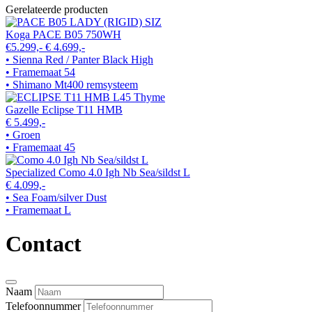
Gerelateerde producten
Koga PACE B05 750WH
€5.299,-
€ 4.699,-
• Sienna Red / Panter Black High
• Framemaat 54
• Shimano Mt400 remsysteem
Gazelle Eclipse T11 HMB
€ 5.499,-
• Groen
• Framemaat 45
Specialized Como 4.0 Igh Nb Sea/sildst L
€ 4.099,-
• Sea Foam/silver Dust
• Framemaat L
Contact
Naam
Telefoonnummer