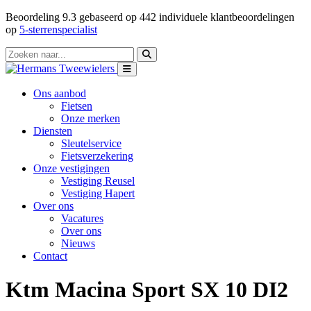
Beoordeling
9.3
gebaseerd op
442
individuele klantbeoordelingen
op
5-sterrenspecialist
Ons aanbod
Fietsen
Onze merken
Diensten
Sleutelservice
Fietsverzekering
Onze vestigingen
Vestiging Reusel
Vestiging Hapert
Over ons
Vacatures
Over ons
Nieuws
Contact
Ktm Macina Sport SX 10 DI2