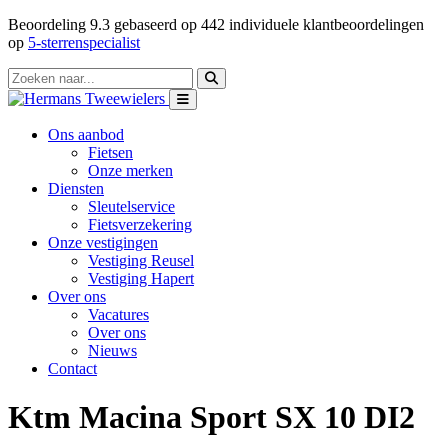
Beoordeling
9.3
gebaseerd op
442
individuele klantbeoordelingen
op
5-sterrenspecialist
Ons aanbod
Fietsen
Onze merken
Diensten
Sleutelservice
Fietsverzekering
Onze vestigingen
Vestiging Reusel
Vestiging Hapert
Over ons
Vacatures
Over ons
Nieuws
Contact
Ktm Macina Sport SX 10 DI2