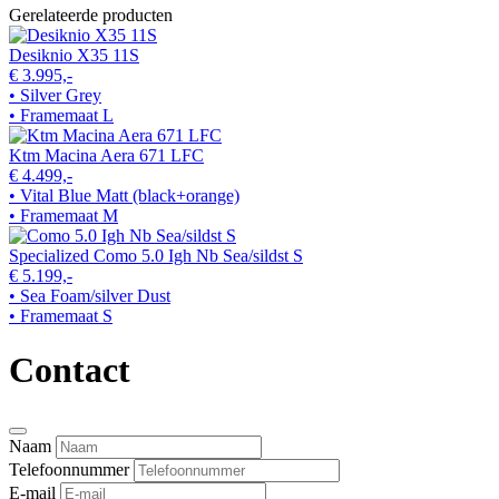
Gerelateerde producten
Desiknio X35 11S
€ 3.995,-
• Silver Grey
• Framemaat L
Ktm Macina Aera 671 LFC
€ 4.499,-
• Vital Blue Matt (black+orange)
• Framemaat M
Specialized Como 5.0 Igh Nb Sea/sildst S
€ 5.199,-
• Sea Foam/silver Dust
• Framemaat S
Contact
Naam
Telefoonnummer
E-mail