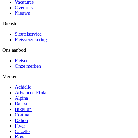
Vacatures
Over ons
Nieuws
Diensten
Sleutelservice
Fietsverzekering
Ons aanbod
Fietsen
Onze merken
Merken
Achielle
Advanced Ebike
Alpina
Batavus
BikeFun
Cortina
Dahon
Flyer
Gazelle
Koga