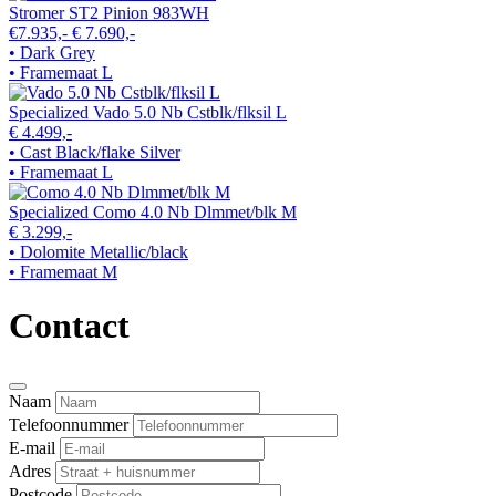
Stromer ST2 Pinion 983WH
€7.935,-
€ 7.690,-
• Dark Grey
• Framemaat L
Specialized Vado 5.0 Nb Cstblk/flksil L
€ 4.499,-
• Cast Black/flake Silver
• Framemaat L
Specialized Como 4.0 Nb Dlmmet/blk M
€ 3.299,-
• Dolomite Metallic/black
• Framemaat M
Contact
Naam
Telefoonnummer
E-mail
Adres
Postcode