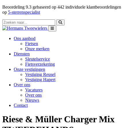
Beoordeling
9.3
gebaseerd op
442
individuele klantbeoordelingen
op
5-sterrenspecialist
Ons aanbod
Fietsen
Onze merken
Diensten
Sleutelservice
Fietsverzekering
Onze vestigingen
Vestiging Reusel
Vestiging Hapert
Over ons
Vacatures
Over ons
Nieuws
Contact
Riese & Müller Charger Mix