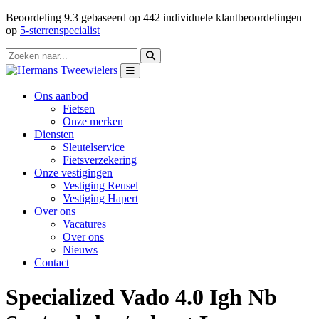
Beoordeling
9.3
gebaseerd op
442
individuele klantbeoordelingen
op
5-sterrenspecialist
Ons aanbod
Fietsen
Onze merken
Diensten
Sleutelservice
Fietsverzekering
Onze vestigingen
Vestiging Reusel
Vestiging Hapert
Over ons
Vacatures
Over ons
Nieuws
Contact
Specialized Vado 4.0 Igh Nb