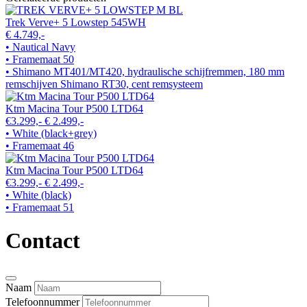
Trek Verve+ 5 Lowstep 545WH
€ 4.749,-
• Nautical Navy
• Framemaat 50
• Shimano MT401/MT420, hydraulische schijfremmen, 180 mm
remschijven Shimano RT30, cent remsysteem
Ktm Macina Tour P500 LTD64
€3.299,-
€ 2.499,-
• White (black+grey)
• Framemaat 46
Ktm Macina Tour P500 LTD64
€3.299,-
€ 2.499,-
• White (black)
• Framemaat 51
Contact
Naam
Telefoonnummer