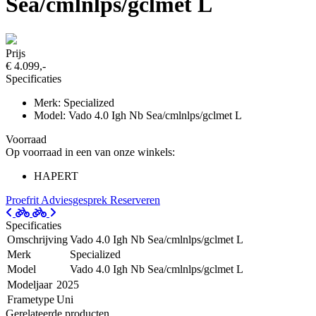
Sea/cmlnlps/gclmet L
Prijs
€ 4.099,-
Specificaties
Merk: Specialized
Model: Vado 4.0 Igh Nb Sea/cmlnlps/gclmet L
Voorraad
Op voorraad in een van onze winkels:
HAPERT
Proefrit
Adviesgesprek
Reserveren
Specificaties
Omschrijving
Vado 4.0 Igh Nb Sea/cmlnlps/gclmet L
Merk
Specialized
Model
Vado 4.0 Igh Nb Sea/cmlnlps/gclmet L
Modeljaar
2025
Frametype
Uni
Gerelateerde producten