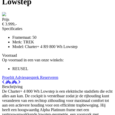
Lowstep
Prijs
€ 3.999,-
Specificaties
Framemaat: 50
Merk: TREK
Model: Charter+ 4 R9 800 Wh Lowstep
Voorraad
Op voorraad in een van onze winkels:
REUSEL
Proefrit
Adviesgesprek
Reserveren
Beschrijving
De Charter+ 4 800 Wh Lowstep is een elektrische stadsfiets die echt
alles aan kan. De cockpit is verstelbaar zodat je de rijhouding kunt
veranderen van een rechtop zithouding voor maximaal comfort tot
aan een actievere houding voor een efficiënte trapbeweging. Hij
heeft een hoogwaardig Alpha Platinum frame met een
vertrouwenwekkende lowstep-geometrie, een voorvork met