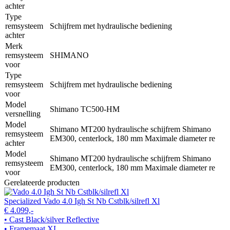
achter
Type
remsysteem
Schijfrem met hydraulische bediening
achter
Merk
remsysteem
SHIMANO
voor
Type
remsysteem
Schijfrem met hydraulische bediening
voor
Model
Shimano TC500-HM
versnelling
Model
Shimano MT200 hydraulische schijfrem Shimano
remsysteem
EM300, centerlock, 180 mm Maximale diameter re
achter
Model
Shimano MT200 hydraulische schijfrem Shimano
remsysteem
EM300, centerlock, 180 mm Maximale diameter re
voor
Gerelateerde producten
Specialized Vado 4.0 Igh St Nb Cstblk/silrefl Xl
€ 4.099,-
• Cast Black/silver Reflective
• Framemaat XL