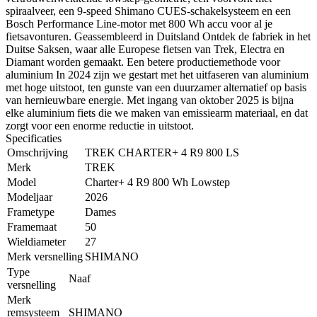
spiraalveer, een 9-speed Shimano CUES-schakelsysteem en een
Bosch Performance Line-motor met 800 Wh accu voor al je
fietsavonturen. Geassembleerd in Duitsland Ontdek de fabriek in het
Duitse Saksen, waar alle Europese fietsen van Trek, Electra en
Diamant worden gemaakt. Een betere productiemethode voor
aluminium In 2024 zijn we gestart met het uitfaseren van aluminium
met hoge uitstoot, ten gunste van een duurzamer alternatief op basis
van hernieuwbare energie. Met ingang van oktober 2025 is bijna
elke aluminium fiets die we maken van emissiearm materiaal, en dat
zorgt voor een enorme reductie in uitstoot.
Specificaties
Omschrijving
TREK CHARTER+ 4 R9 800 LS
Merk
TREK
Model
Charter+ 4 R9 800 Wh Lowstep
Modeljaar
2026
Frametype
Dames
Framemaat
50
Wieldiameter
27
Merk versnelling
SHIMANO
Type
Naaf
versnelling
Merk
remsysteem
SHIMANO