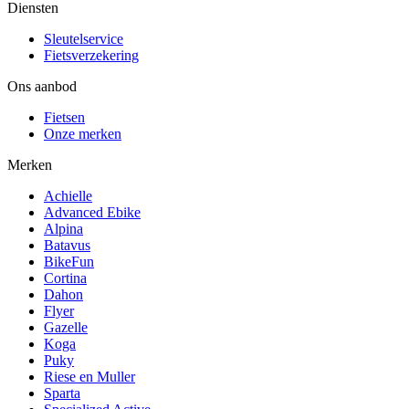
Diensten
Sleutelservice
Fietsverzekering
Ons aanbod
Fietsen
Onze merken
Merken
Achielle
Advanced Ebike
Alpina
Batavus
BikeFun
Cortina
Dahon
Flyer
Gazelle
Koga
Puky
Riese en Muller
Sparta