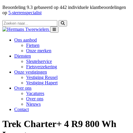
Beoordeling
9.3
gebaseerd op
442
individuele klantbeoordelingen
op
5-sterrenspecialist
Ons aanbod
Fietsen
Onze merken
Diensten
Sleutelservice
Fietsverzekering
Onze vestigingen
Vestiging Reusel
Vestiging Hapert
Over ons
Vacatures
Over ons
Nieuws
Contact
Trek Charter+ 4 R9 800 Wh