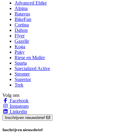
Advanced Ebike
Alpina
Batavus
BikeFun
Cortina
Dahon
Flyer
Gazelle
Koga
Puky
Riese en Muller
Sparta
Specialized Active
Stromer
Superior
Trek
Volg ons
Facebook
Instagram
Linkedin
Inschrijven nieuwsbrief
Inschrijven nieuwsbrief